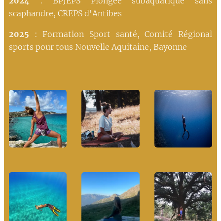
2024
: BPJEPS Plongée subaquatique sans
scaphandre, CREPS d'Antibes
2025
: Formation Sport santé, Comité Régional
sports pour tous Nouvelle Aquitaine, Bayonne